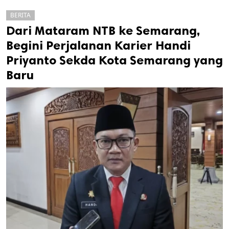
BERITA
Dari Mataram NTB ke Semarang,
Begini Perjalanan Karier Handi
Priyanto Sekda Kota Semarang yang
Baru
k
ak cipta.