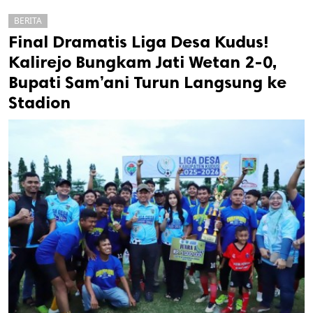
BERITA
Final Dramatis Liga Desa Kudus!
Kalirejo Bungkam Jati Wetan 2-0,
Bupati Sam’ani Turun Langsung ke
Stadion
k
ak cipta.