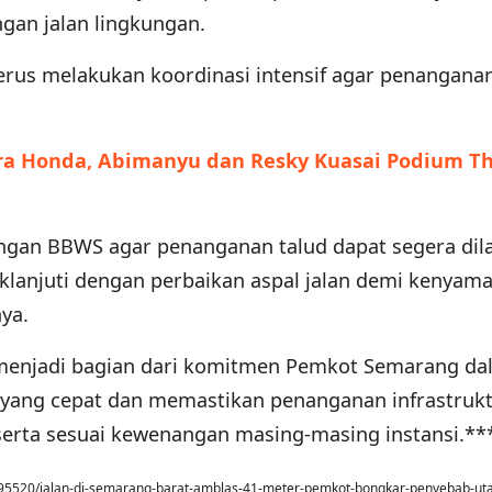
an jalan lingkungan.
rus melakukan koordinasi intensif agar penangana
tra Honda, Abimanyu dan Resky Kuasai Podium T
ngan BBWS agar penanganan talud dapat segera dil
aklanjuti dengan perbaikan aspal jalan demi kenyam
ya.
 menjadi bagian dari komitmen Pemkot Semarang da
yang cepat dan memastikan penanganan infrastruk
serta sesuai kewenangan masing-masing instansi.**
095520/jalan-di-semarang-barat-amblas-41-meter-pemkot-bongkar-penyebab-u