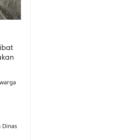
ibat
ukan
 warga
 Dinas