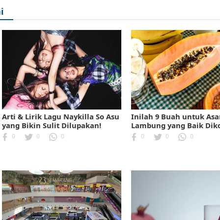
i
Arti & Lirik Lagu Naykilla So Asu
Inilah 9 Buah untuk As
yang Bikin Sulit Dilupakan!
Lambung yang Baik Dik
0
0
0
0
0
0