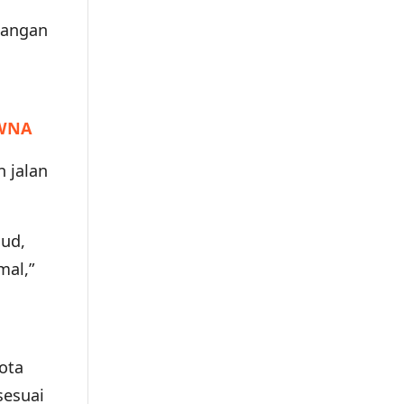
pangan
 WNA
 jalan
lud,
mal,”
ota
sesuai