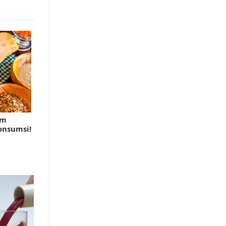
am
onsumsi!