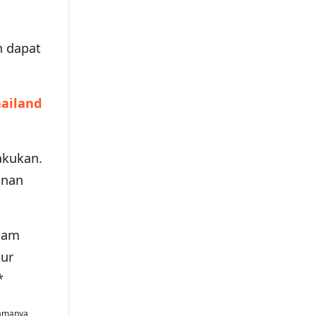
n dapat
hailand
akukan.
anan
lam
tur
*
tamanya