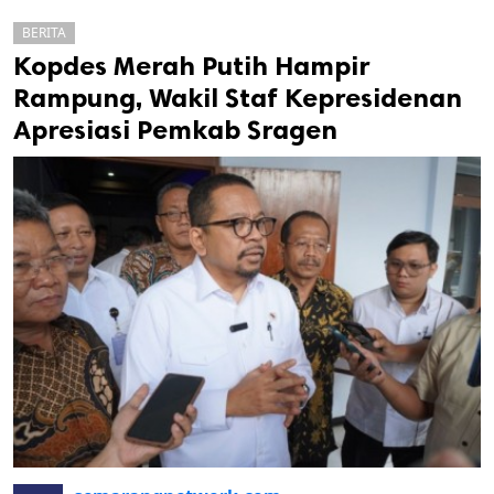
BERITA
Kopdes Merah Putih Hampir
Rampung, Wakil Staf Kepresidenan
Apresiasi Pemkab Sragen
k
ak cipta.