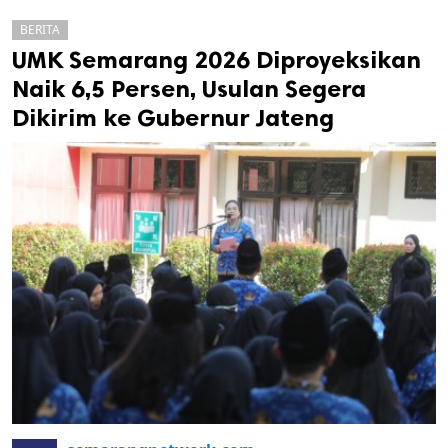
BERITA
UMK Semarang 2026 Diproyeksikan
Naik 6,5 Persen, Usulan Segera
Dikirim ke Gubernur Jateng
k
ak cipta.