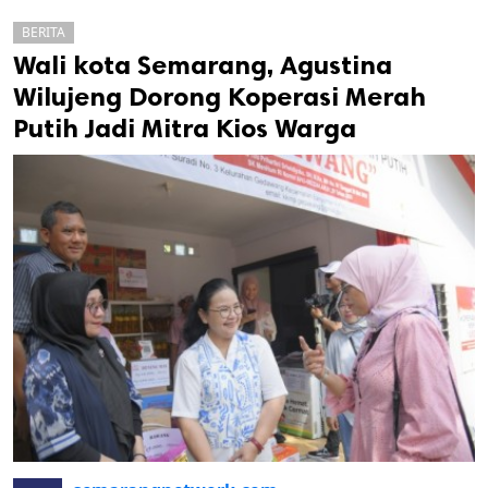
BERITA
Wali kota Semarang, Agustina
Wilujeng Dorong Koperasi Merah
Putih Jadi Mitra Kios Warga
k
ak cipta.