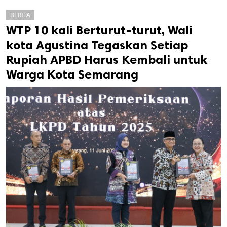
BERITA
WTP 10 kali Berturut-turut, Wali
kota Agustina Tegaskan Setiap
Rupiah APBD Harus Kembali untuk
Warga Kota Semarang
k
ak cipta.