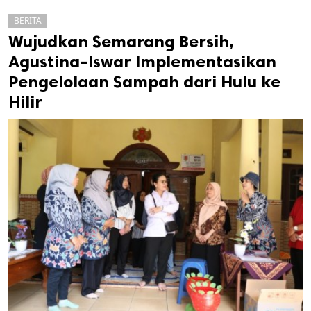
BERITA
Wujudkan Semarang Bersih,
Agustina-Iswar Implementasikan
Pengelolaan Sampah dari Hulu ke
Hilir
k
ak cipta.