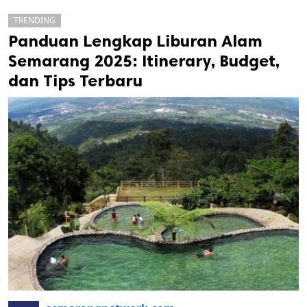
TRENDING
Panduan Lengkap Liburan Alam
Semarang 2025: Itinerary, Budget,
dan Tips Terbaru
k
ak cipta.