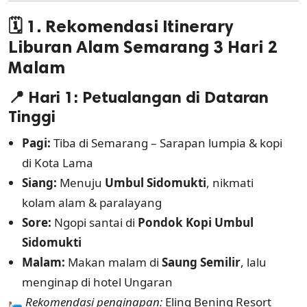
🗓️
1. Rekomendasi Itinerary
Liburan Alam Semarang 3 Hari 2
Malam
📍 Hari 1: Petualangan di Dataran
Tinggi
Pagi:
Tiba di Semarang – Sarapan lumpia & kopi
di Kota Lama
Siang:
Menuju
Umbul Sidomukti
, nikmati
kolam alam & paralayang
Sore:
Ngopi santai di
Pondok Kopi Umbul
Sidomukti
Malam:
Makan malam di
Saung Semilir
, lalu
menginap di hotel Ungaran
🛏️
Rekomendasi penginapan:
Eling Bening Resort