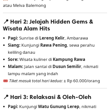
atau Melva Balemong
📍 Hari 2: Jelajah Hidden Gems &
Wisata Alam Hits
Pagi:
Sunrise di
Lereng Kelir
, Ambarawa
Siang:
Kunjungi
Rawa Pening
, sewa perahu
keliling danau
Sore:
Wisata kuliner di
Kampung Rawa
Malam:
Jalan santai di
Dusun Semilir
, nikmati
lampu malam yang indah
🎟️
Tiket masuk total hari kedua:
± Rp 60.000/orang
📍 Hari 3: Relaksasi & Oleh-Oleh
Pagi:
Kunjungi
Watu Gunung Lerep
, nikmati