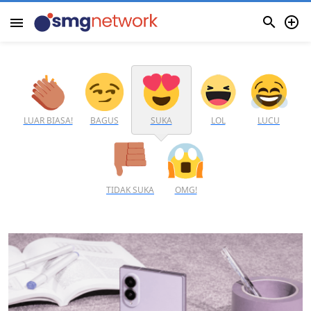


menu
LUAR BIASA!
BAGUS
SUKA
LOL
LUCU
TIDAK SUKA
OMG!