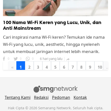
100 Nama Wi-Fi Keren yang Lucu, Unik, dan
Anti Mainstream
Cari inspirasi nama Wi-Fi keren? Temukan ide nama
Wi-Fi yang lucu, unik, aesthetic, hingga nyeleneh
untuk membuat jaringan internet lebih menarik.
0
0
0
6 hari yang lalu

«
1
2
3
4
5
6
7
8
9
10
...
Tentang Kami
Redaksi
Pedoman
Kontak
Hak Cipta © 2026 Semarang Network. Seluruh hak cipta.