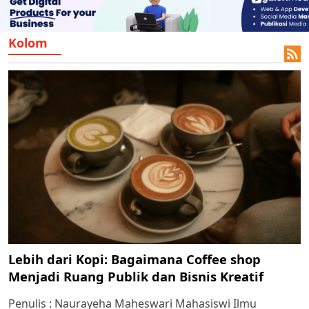
Kolom

k
ak cipta.
Lebih dari Kopi: Bagaimana Coffee shop
Menjadi Ruang Publik dan Bisnis Kreatif
Penulis : Naurayeha Maheswari Mahasiswi Ilmu