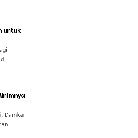
h untuk
agi
ud
 Minimnya
si. Damkar
nan