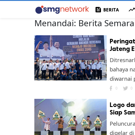
feed
trending_u
BERITA
Menandai:
Berita Semar
Peringat
Jateng 
Ditresnar
bahaya na
diwarnai 
0
0
Logo da
Siap Sam
Peluncura
digelar d