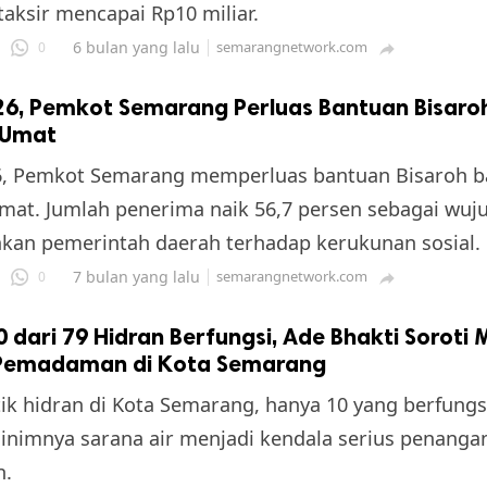
taksir mencapai Rp10 miliar.
6 bulan yang lalu
semarangnetwork.com
0

26, Pemkot Semarang Perluas Bantuan Bisaro
 Umat
6, Pemkot Semarang memperluas bantuan Bisaroh b
mat. Jumlah penerima naik 56,7 persen sebagai wuj
kan pemerintah daerah terhadap kerukunan sosial.
7 bulan yang lalu
semarangnetwork.com
0

 dari 79 Hidran Berfungsi, Ade Bhakti Soroti
Pemadaman di Kota Semarang
itik hidran di Kota Semarang, hanya 10 yang berfung
inimnya sarana air menjadi kendala serius penanga
n.