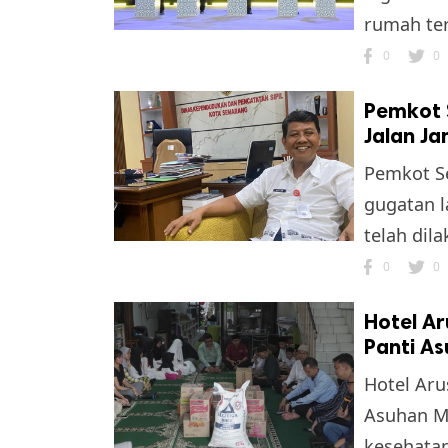
rumah ter
0
0
Pemkot 
Jalan J
Pemkot S
gugatan l
k
telah dil
ak cipta.
0
0
Hotel Ar
Panti A
Hotel Aru
Asuhan M
kesehatan 