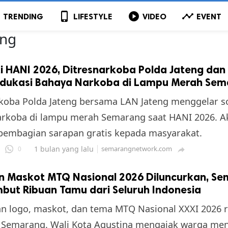
p
phone_iphone
play_circle
timeline
TRENDING
LIFESTYLE
VIDEO
EVENT
ang
i HANI 2026, Ditresnarkoba Polda Jateng dan
Edukasi Bahaya Narkoba di Lampu Merah Se
koba Polda Jateng bersama LAN Jateng menggelar so
rkoba di lampu merah Semarang saat HANI 2026. Ak
pembagian sarapan gratis kepada masyarakat.
1 bulan yang lalu
semarangnetwork.com
0

n Maskot MTQ Nasional 2026 Diluncurkan, S
but Ribuan Tamu dari Seluruh Indonesia
n logo, maskot, dan tema MTQ Nasional XXXI 2026 
i Semarang. Wali Kota Agustina mengajak warga men