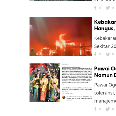
0
0
Kebakar
Hangus, 
Kebakaran
Sekitar 2
0
0
Pawai O
Namun D
Pawai Og
toleransi
manajeme
0
0