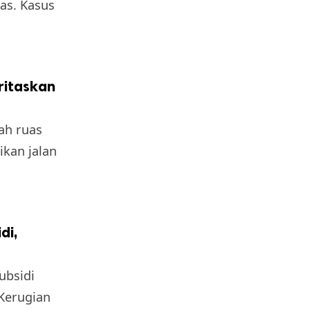
as. Kasus
ritaskan
ah ruas
kan jalan
di,
ubsidi
Kerugian