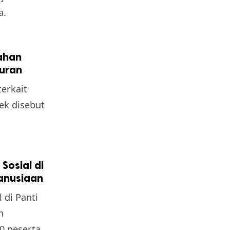
a.
ahan
turan
erkait
ek disebut
Sosial di
anusiaan
 di Panti
n
00 peserta.