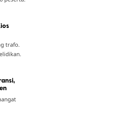
ios
g trafo.
elidikan.
ansi,
en
mangat