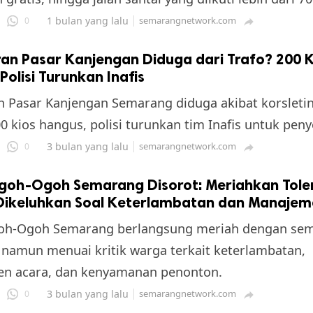
1 bulan yang lalu
semarangnetwork.com
0

an Pasar Kanjengan Diduga dari Trafo? 200 K
Polisi Turunkan Inafis
 Pasar Kanjengan Semarang diduga akibat korsletin
00 kios hangus, polisi turunkan tim Inafis untuk peny
3 bulan yang lalu
semarangnetwork.com
0

goh-Ogoh Semarang Disorot: Meriahkan Toler
ikeluhkan Soal Keterlambatan dan Manajem
oh-Ogoh Semarang berlangsung meriah dengan se
, namun menuai kritik warga terkait keterlambatan,
n acara, dan kenyamanan penonton.
3 bulan yang lalu
semarangnetwork.com
0
