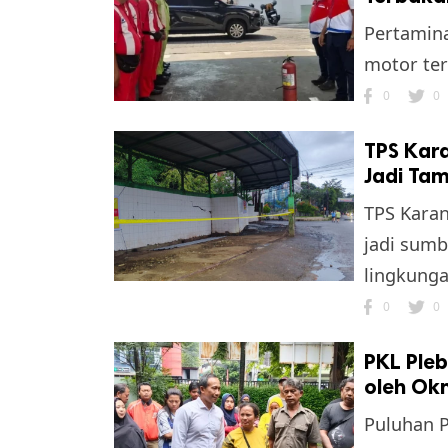
Pertamina
motor ter
0
0
TPS Kar
Jadi Ta
TPS Karan
jadi sumb
lingkunga
0
0
PKL Ple
oleh Ok
Puluhan 