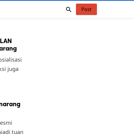

Post
 LAN
marang
sialisasi
si juga
emarang
resmi
jadi tuan