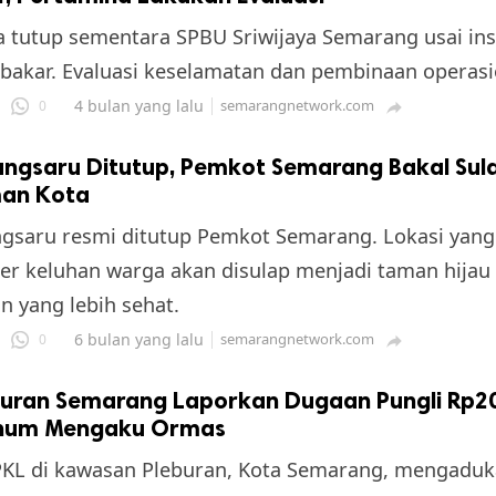
 tutup sementara SPBU Sriwijaya Semarang usai in
bakar. Evaluasi keselamatan dan pembinaan operasi
4 bulan yang lalu
semarangnetwork.com
0

angsaru Ditutup, Pemkot Semarang Bakal Sul
man Kota
gsaru resmi ditutup Pemkot Semarang. Lokasi yang 
er keluhan warga akan disulap menjadi taman hijau
n yang lebih sehat.
6 bulan yang lalu
semarangnetwork.com
0

buran Semarang Laporkan Dugaan Pungli Rp20
num Mengaku Ormas
PKL di kawasan Pleburan, Kota Semarang, mengadu