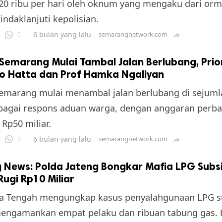
20 ribu per hari oleh oknum yang mengaku dari orm
itindaklanjuti kepolisian.
6 bulan yang lalu
semarangnetwork.com
0

Semarang Mulai Tambal Jalan Berlubang, Prio
o Hatta dan Prof Hamka Ngaliyan
emarang mulai menambal jalan berlubang di sejuml
agai respons aduan warga, dengan anggaran perbai
Rp50 miliar.
6 bulan yang lalu
semarangnetwork.com
0

 News: Polda Jateng Bongkar Mafia LPG Subsi
ugi Rp10 Miliar
wa Tengah mengungkap kasus penyalahgunaan LPG s
engamankan empat pelaku dan ribuan tabung gas. 