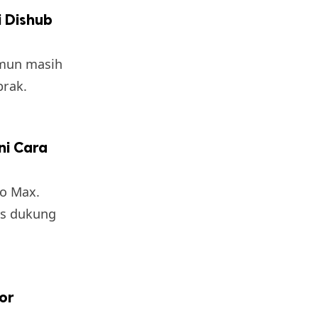
i Dishub
amun masih
brak.
ni Cara
o Max.
us dukung
or