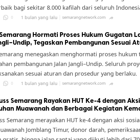
baik bagi sekitar 8.000 kafilah dari seluruh Indonesi
1 bulan yang lalu
semarangnetwork.com
0

Semarang Hormati Proses Hukum Gugatan L
angli–Undip, Tegaskan Pembangunan Sesuai A
emarang menegaskan menghormati proses hukum t
ahan pembangunan Jalan Jangli–Undip. Seluruh proy
aksanakan sesuai aturan dan prosedur yang berlaku.
1 bulan yang lalu
semarangnetwork.com
0

uss Semarang Rayakan HUT Ke-4 dengan Aksi 
suhan Muawanah dan Berbagai Kegiatan Kem
ss Semarang merayakan HUT ke-4 dengan aksi sosial
uawanah Jomblang Timur, donor darah, pemeriksaa
gratis, hingga jalan santai yang diikuti lebih dari 7