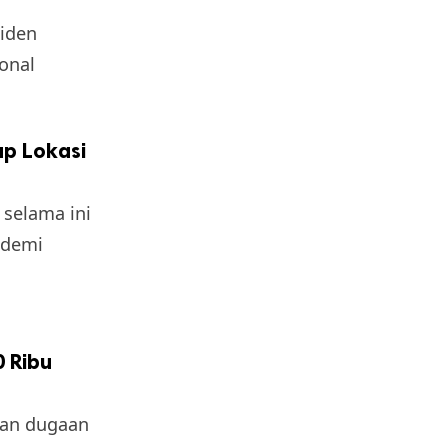
siden
onal
ap Lokasi
selama ini
 demi
 Ribu
kan dugaan