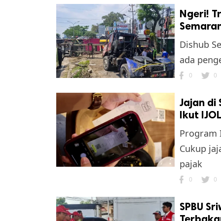
Ngeri! T
Semara
Dishub Se
ada penge
0
0
Jajan di
Ikut IJO
Program I
Cukup jaj
pajak
0
0
SPBU Sr
Terbakar