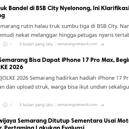
ruk Bandel di BSB City Nyelonong, Ini Klarifikas
ng
marang rutin halau truk sumbu tiga di BSB City. N
mudi nekat melanggar hingga petugas nyaris terta
3 bulan yang lalu
semarangnetwork.com
0

 Semarang Bisa Dapat iPhone 17 Pro Max, Begi
LKE 2026
JOLKE 2026 Semarang hadirkan hadiah iPhone 17 Pr
an dan upload struk, warga bisa ikut undian sekalig
3 bulan yang lalu
semarangnetwork.com
0

iwijaya Semarang Ditutup Sementara Usai Mot
, Pertamina Lakukan Evaluasi