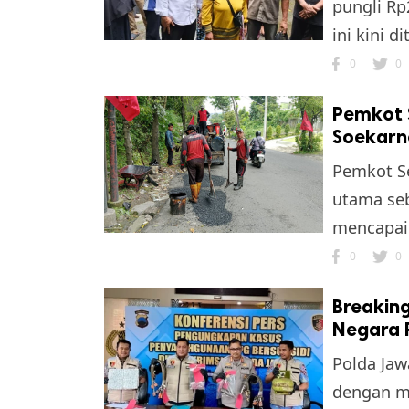
pungli Rp
ini kini d
0
0
Pemkot 
Soekarn
Pemkot S
utama seb
mencapai 
0
0
Breaking
Negara R
Polda Ja
dengan m