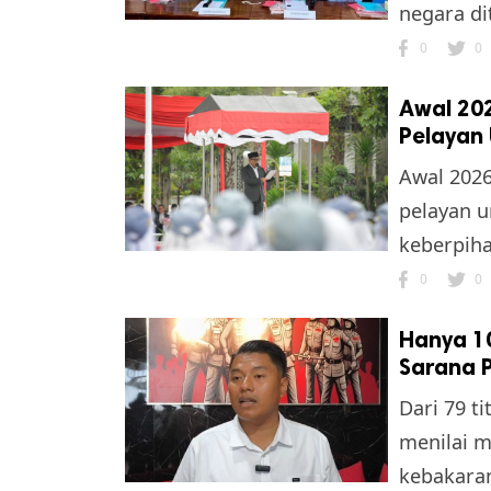
negara di
0
0
Awal 20
Pelayan
Awal 202
pelayan u
keberpiha
0
0
Hanya 10
Sarana 
Dari 79 t
menilai m
kebakara