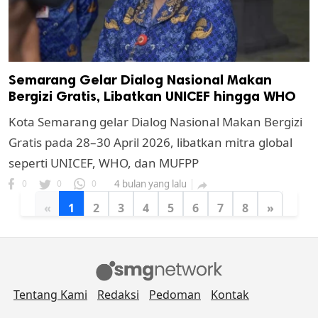
Semarang Gelar Dialog Nasional Makan
Bergizi Gratis, Libatkan UNICEF hingga WHO
Kota Semarang gelar Dialog Nasional Makan Bergizi
Gratis pada 28–30 April 2026, libatkan mitra global
seperti UNICEF, WHO, dan MUFPP
0
0
0
4 bulan yang lalu

«
1
2
3
4
5
6
7
8
»
Tentang Kami
Redaksi
Pedoman
Kontak