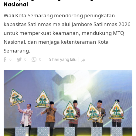
Nasional
Wali Kota Semarang mendorong peningkatan
kapasitas Satlinmas melalui Jambore Satlinmas 2026
untuk memperkuat keamanan, mendukung MTQ
Nasional, dan menjaga ketenteraman Kota
Semarang.
0
0
0
5 hari yang lalu

k
ak cipta.