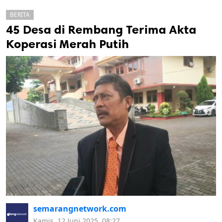
BERITA
45 Desa di Rembang Terima Akta
Koperasi Merah Putih
k
ak cipta.
semarangnetwork.com
Kamis, 12 Juni 2025, 08:27