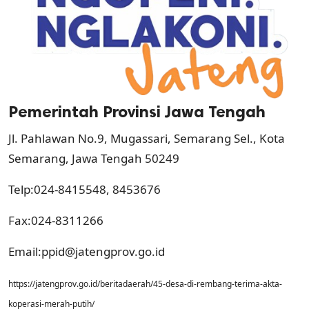
Pemerintah Provinsi Jawa Tengah
Jl. Pahlawan No.9, Mugassari, Semarang Sel., Kota
Semarang, Jawa Tengah 50249
Telp:024-8415548, 8453676
Fax:024-8311266
Email:
ppid@jatengprov.go.id
https://jatengprov.go.id/beritadaerah/45-desa-di-rembang-terima-akta-
koperasi-merah-putih/