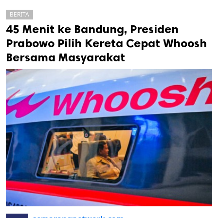
BERITA
45 Menit ke Bandung, Presiden
Prabowo Pilih Kereta Cepat Whoosh
Bersama Masyarakat
k
ak cipta.