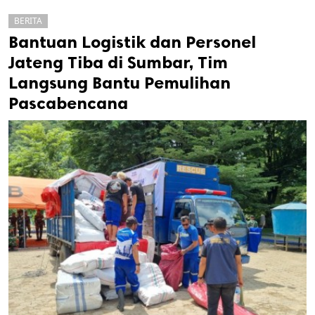
BERITA
Bantuan Logistik dan Personel
Jateng Tiba di Sumbar, Tim
Langsung Bantu Pemulihan
Pascabencana
k
ak cipta.