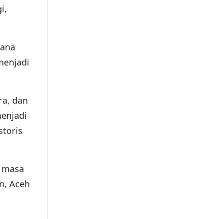
i,
cana
menjadi
ra, dan
enjadi
storis
k masa
n, Aceh