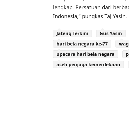
lengkap. Persatuan dari berba
Indonesia,” pungkas Taj Yasin.
Jateng Terkini
Gus Yasin
hari bela negara ke-77
wag
upacara hari bela negara
p
aceh penjaga kemerdekaan