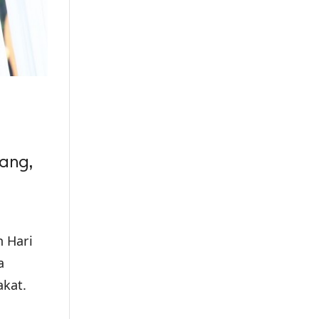
ang,
 Hari
a
akat.