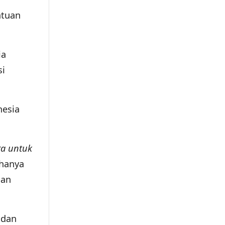
atuan
ia
si
nesia
a untuk
 hanya
han
 dan