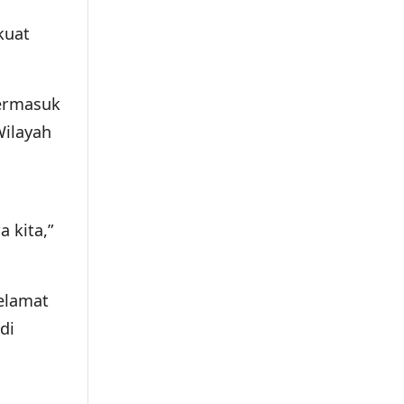
kuat
termasuk
Wilayah
 kita,”
elamat
di