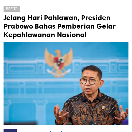
BERITA
Jelang Hari Pahlawan, Presiden
Prabowo Bahas Pemberian Gelar
Kepahlawanan Nasional
k
ak cipta.