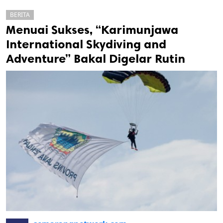
BERITA
Menuai Sukses, “Karimunjawa
International Skydiving and
Adventure” Bakal Digelar Rutin
k
ak cipta.