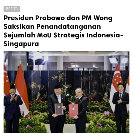
BERITA
Presiden Prabowo dan PM Wong
Saksikan Penandatanganan
Sejumlah MoU Strategis Indonesia-
Singapura
k
ak cipta.