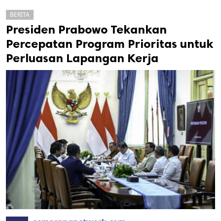
BERITA
Presiden Prabowo Tekankan
Percepatan Program Prioritas untuk
Perluasan Lapangan Kerja
k
ak cipta.