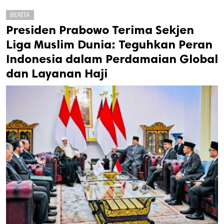
BERITA
Presiden Prabowo Terima Sekjen
Liga Muslim Dunia: Teguhkan Peran
Indonesia dalam Perdamaian Global
dan Layanan Haji
k
ak cipta.