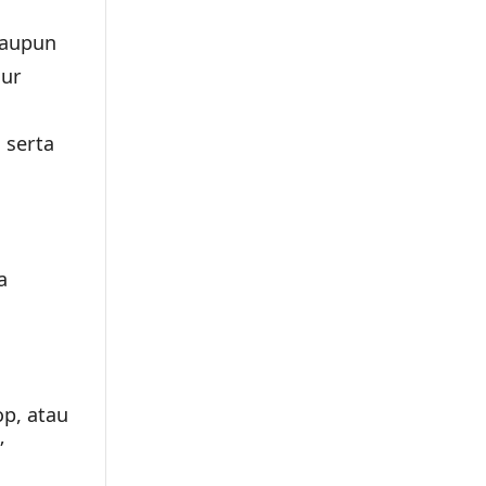
maupun
lur
 serta
a
op, atau
”