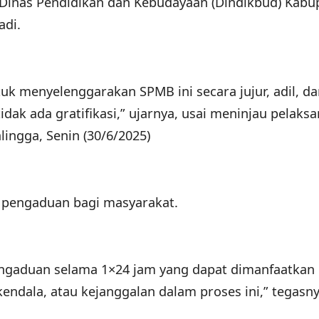
Dinas Pendidikan dan Kebudayaan (Dindikbud) Kabu
adi.
k menyelenggarakan SPMB ini secara jujur, adil, da
tidak ada gratifikasi,” ujarnya, usai meninjau pelaks
ingga, Senin (30/6/2025)
 pengaduan bagi masyarakat.
ngaduan selama 1×24 jam yang dapat dimanfaatkan
ndala, atau kejanggalan dalam proses ini,” tegasny