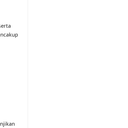
serta
encakup
njikan