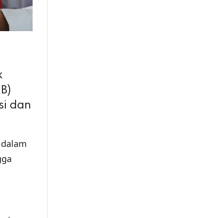
k
MB)
si dan
 dalam
gga