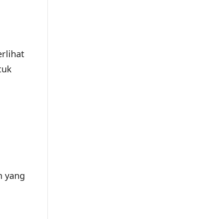
rlihat
tuk
h yang