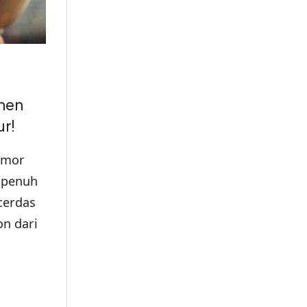
phen
r!
umor
n penuh
cerdas
n dari