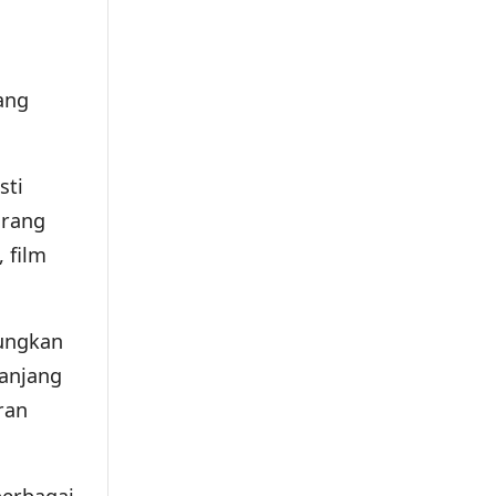
,
ang
sti
orang
 film
bungkan
panjang
ran