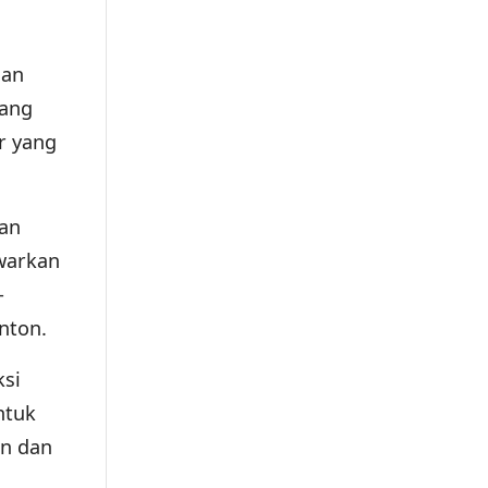
dan
yang
r yang
gan
awarkan
-
nton.
ksi
ntuk
an dan