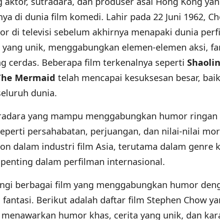
 aktor, sutradara, dan produser asal Hong Kong ya
nya di dunia film komedi. Lahir pada 22 Juni 1962, C
or di televisi sebelum akhirnya menapaki dunia perf
r yang unik, menggabungkan elemen-elemen aksi, fan
 cerdas. Beberapa film terkenalnya seperti
Shaoli
The Mermaid
telah mencapai kesuksesan besar, baik
seluruh dunia.
utradara yang mampu menggabungkan humor ringan
perti persahabatan, perjuangan, dan nilai-nilai mor
on dalam industri film Asia, terutama dalam genre 
enting dalam perfilman internasional.
ngi berbagai film yang menggabungkan humor den
 fantasi. Berikut adalah daftar film Stephen Chow y
m menawarkan humor khas, cerita yang unik, dan kar