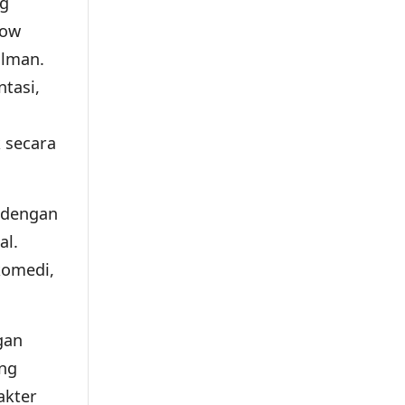
ng
how
ilman.
tasi,
n
 secara
 dengan
al.
komedi,
gan
ang
akter