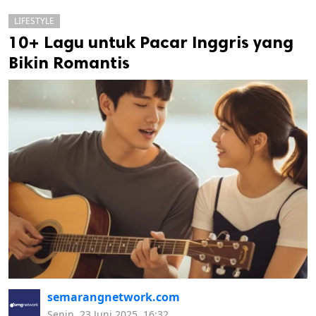
LIFESTYLE
10+ Lagu untuk Pacar Inggris yang
Bikin Romantis
k
ak cipta.
semarangnetwork.com
Senin, 23 Juni 2025, 16:32