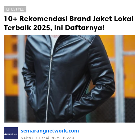
LIFESTYLE
10+ Rekomendasi Brand Jaket Lokal
Terbaik 2025, Ini Daftarnya!
k
ak cipta.
semarangnetwork.com
Sabtu, 17 Mei 2025, 05:43