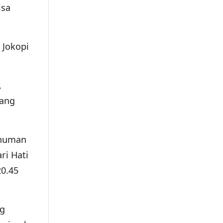
isa
 Jokopi
,
bang
minuman
ri Hati
20.45
ng