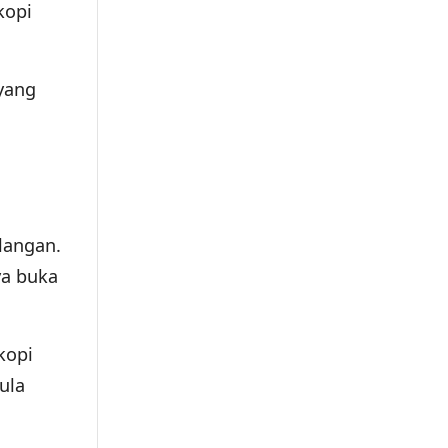
kopi
yang
langan.
ya buka
kopi
ula