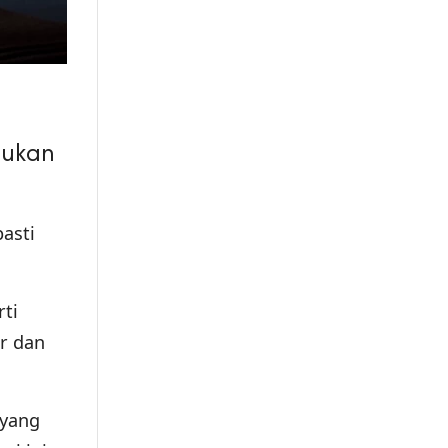
dukan
asti
rti
r dan
 yang