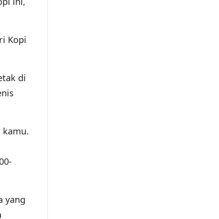
i ini,
i Kopi
tak di
enis
i kamu.
00-
a yang
a