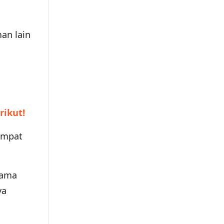
an lain
rikut!
tempat
ama
ya