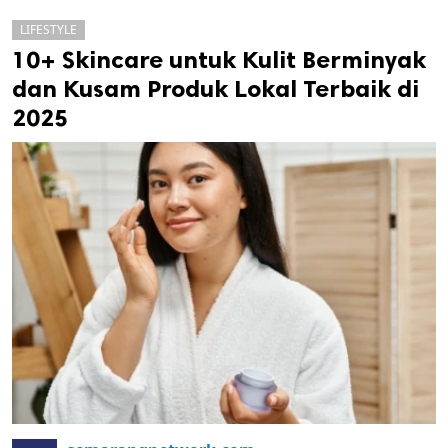
LIFESTYLE
10+ Skincare untuk Kulit Berminyak
dan Kusam Produk Lokal Terbaik di
2025
k
ak cipta.