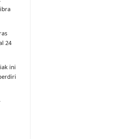
ibra
ras
al 24
ak ini
erdiri
-