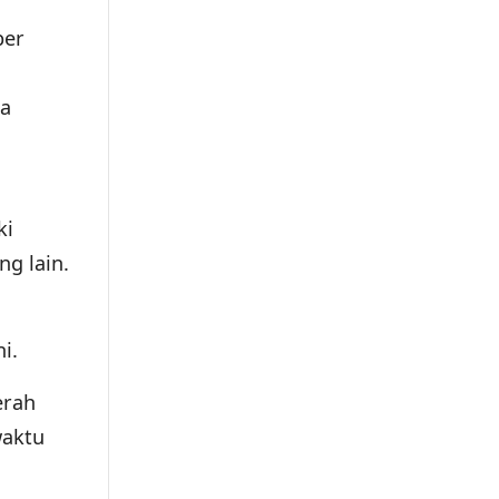
ber
da
ki
ng lain.
i.
erah
waktu