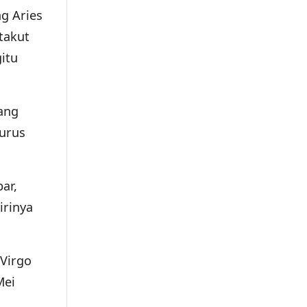
ng Aries
takut
itu
yang
aurus
ar,
irinya
 Virgo
Mei