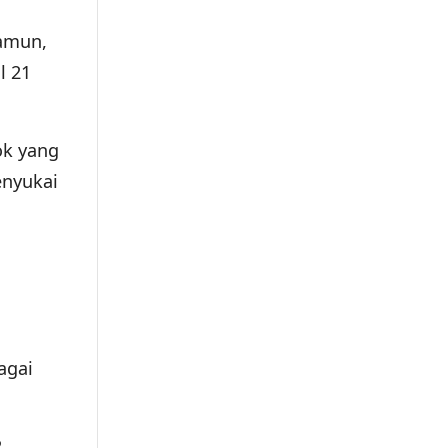
Namun,
l 21
ok yang
enyukai
agai
2