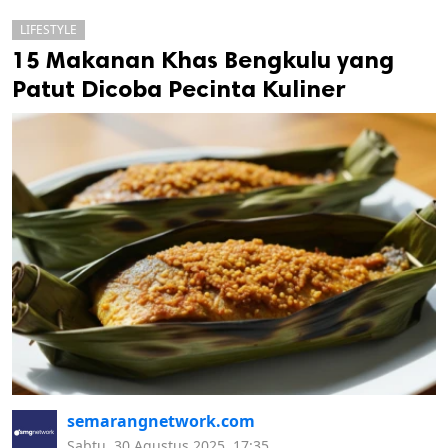
LIFESTYLE
15 Makanan Khas Bengkulu yang
Patut Dicoba Pecinta Kuliner
k
ak cipta.
semarangnetwork.com
Sabtu, 30 Agustus 2025, 17:35