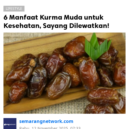
LIFESTYLE
6 Manfaat Kurma Muda untuk
Kesehatan, Sayang Dilewatkan!
k
ak cipta.
semarangnetwork.com
Rabu, 12 November 2025, 07:33