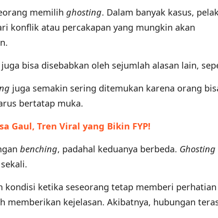
seorang memilih
ghosting
. Dalam banyak kasus, pela
i konflik atau percakapan yang mungkin akan
an.
g
juga bisa disebabkan oleh sejumlah alasan lain, sepe
ing
juga semakin sering ditemukan karena orang bis
arus bertatap muka.
sa Gaul, Tren Viral yang Bikin FYP!
engan
benching
, padahal keduanya berbeda.
Ghosting
sekali.
h kondisi ketika seseorang tetap memberi perhatian
ah memberikan kejelasan. Akibatnya, hubungan tera