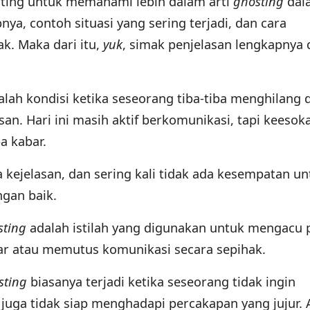
nting untuk memahami lebih dalam arti
ghosting
dal
a, contoh situasi yang sering terjadi, dan cara
k. Maka dari itu,
yuk
, simak penjelasan lengkapnya 
alah kondisi ketika seseorang tiba-tiba menghilang d
san. Hari ini masih aktif berkomunikasi, tapi keesok
a kabar.
a kejelasan, dan sering kali tidak ada kesempatan un
ngan baik.
sting
adalah istilah yang digunakan untuk mengacu 
ar atau memutus komunikasi secara sepihak.
sting
biasanya terjadi ketika seseorang tidak ingin
juga tidak siap menghadapi percakapan yang jujur. A