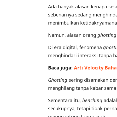
Ada banyak alasan kenapa se
sebenarnya sedang menghindar
menimbulkan ketidaknyaman
Namun, alasan orang
ghostin
Di era digital, fenomena
ghost
menghindari interaksi tanpa h
Baca juga:
Arti Velocity Baha
Ghosting
sering disamakan d
menghilang tanpa kabar sama 
Sementara itu,
benching
adala
secukupnya, tetapi tidak pern
menggantung tanpa arah.