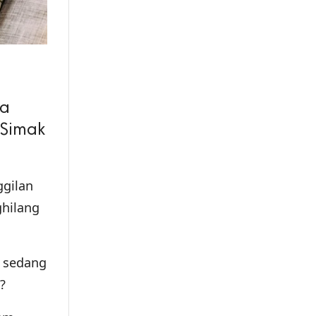
ba
 Simak
ggilan
hilang
u sedang
?