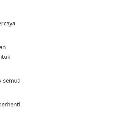
ercaya
dan
untuk
k semua
berhenti