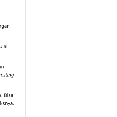
ungan
ulai
in
osting
g
. Bisa
eksnya,