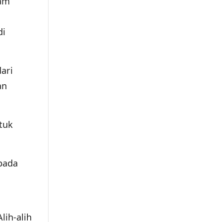
am
di
ari
an
tuk
pada
lih-alih