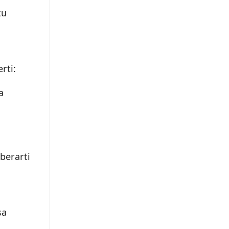
ku
rti:
a
berarti
sa