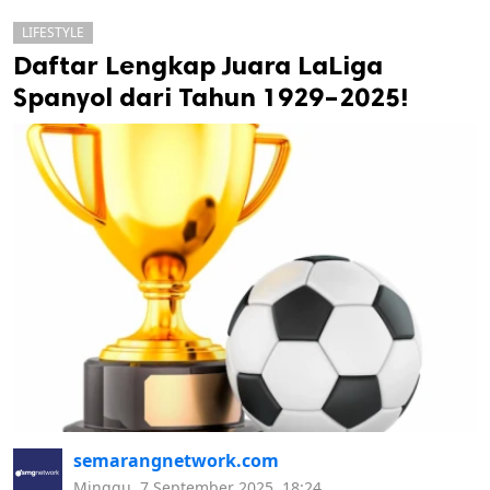
LIFESTYLE
Daftar Lengkap Juara LaLiga
Spanyol dari Tahun 1929–2025!
k
ak cipta.
semarangnetwork.com
Minggu, 7 September 2025, 18:24