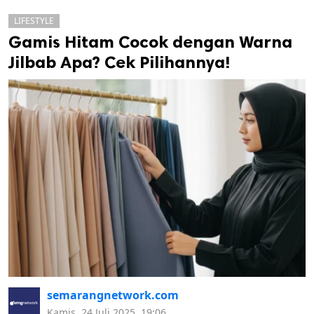
LIFESTYLE
Gamis Hitam Cocok dengan Warna
Jilbab Apa? Cek Pilihannya!
k
ak cipta.
semarangnetwork.com
Kamis, 24 Juli 2025, 19:06