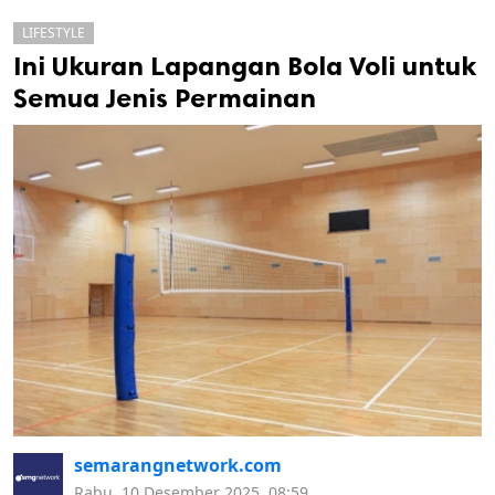
LIFESTYLE
Ini Ukuran Lapangan Bola Voli untuk
Semua Jenis Permainan
k
ak cipta.
semarangnetwork.com
Rabu, 10 Desember 2025, 08:59