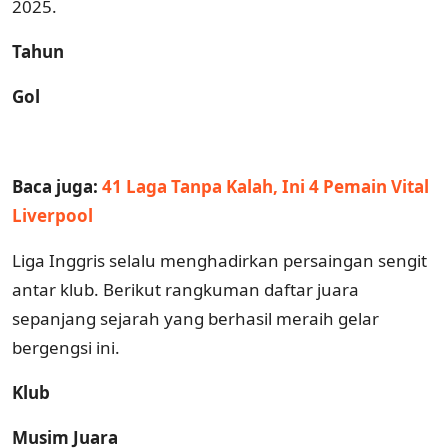
2025.
Tahun
Gol
Baca juga:
41 Laga Tanpa Kalah, Ini 4 Pemain Vital
Liverpool
Liga Inggris selalu menghadirkan persaingan sengit
antar klub. Berikut rangkuman daftar juara
sepanjang sejarah yang berhasil meraih gelar
bergengsi ini.
Klub
Musim Juara