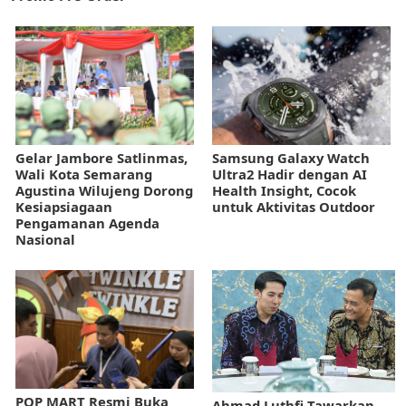
Gelar Jambore Satlinmas,
Samsung Galaxy Watch
Wali Kota Semarang
Ultra2 Hadir dengan AI
Agustina Wilujeng Dorong
Health Insight, Cocok
Kesiapsiagaan
untuk Aktivitas Outdoor
Pengamanan Agenda
Nasional
POP MART Resmi Buka
Ahmad Luthfi Tawarkan