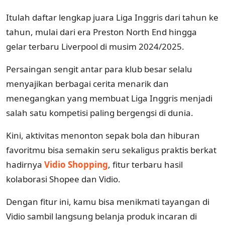
Itulah daftar lengkap juara Liga Inggris dari tahun ke
tahun, mulai dari era Preston North End hingga
gelar terbaru Liverpool di musim 2024/2025.
Persaingan sengit antar para klub besar selalu
menyajikan berbagai cerita menarik dan
menegangkan yang membuat Liga Inggris menjadi
salah satu kompetisi paling bergengsi di dunia.
Kini, aktivitas menonton sepak bola dan hiburan
favoritmu bisa semakin seru sekaligus praktis berkat
hadirnya
Vidio Shopping
, fitur terbaru hasil
kolaborasi Shopee dan Vidio.
Dengan fitur ini, kamu bisa menikmati tayangan di
Vidio sambil langsung belanja produk incaran di