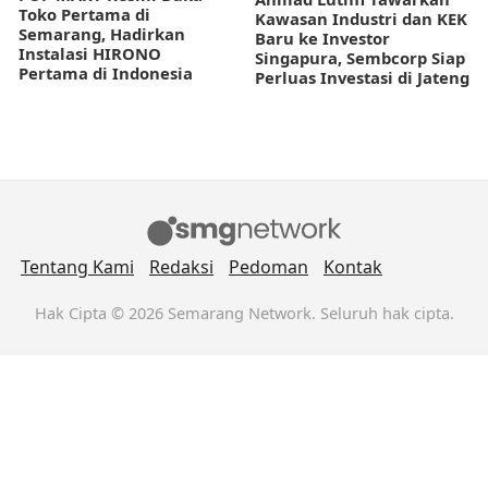
Toko Pertama di
Kawasan Industri dan KEK
Semarang, Hadirkan
Baru ke Investor
Instalasi HIRONO
Singapura, Sembcorp Siap
Pertama di Indonesia
Perluas Investasi di Jateng
Tentang Kami
Redaksi
Pedoman
Kontak
Hak Cipta © 2026 Semarang Network. Seluruh hak cipta.