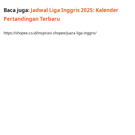
Baca juga:
Jadwal Liga Inggris 2025: Kalender
Pertandingan Terbaru
https://shopee.co.id/inspirasi-shopee/juara-liga-inggris/