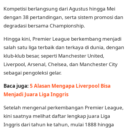
Kompetisi berlangsung dari Agustus hingga Mei
dengan 38 pertandingan, serta sistem promosi dan
degradasi bersama Championship.
Hingga kini, Premier League berkembang menjadi
salah satu liga terbaik dan terkaya di dunia, dengan
klub-klub besar, seperti Manchester United,
Liverpool, Arsenal, Chelsea, dan Manchester City
sebagai pengoleksi gelar.
Baca juga:
5 Alasan Mengapa Liverpool Bisa
Menjadi Juara Liga Inggr
is
Setelah mengenal perkembangan Premier League,
kini saatnya melihat daftar lengkap juara Liga
Inggris dari tahun ke tahun, mulai 1888 hingga