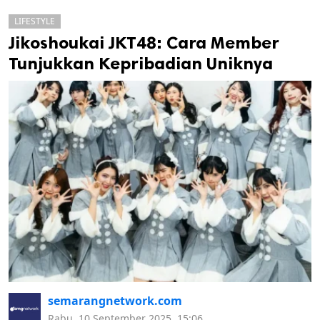
LIFESTYLE
Jikoshoukai JKT48: Cara Member
Tunjukkan Kepribadian Uniknya
k
ak cipta.
semarangnetwork.com
Rabu, 10 September 2025, 15:06