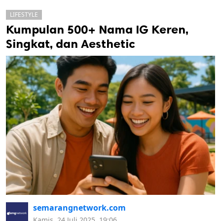
LIFESTYLE
Kumpulan 500+ Nama IG Keren,
Singkat, dan Aesthetic
k
ak cipta.
semarangnetwork.com
Kamis, 24 Juli 2025, 19:06