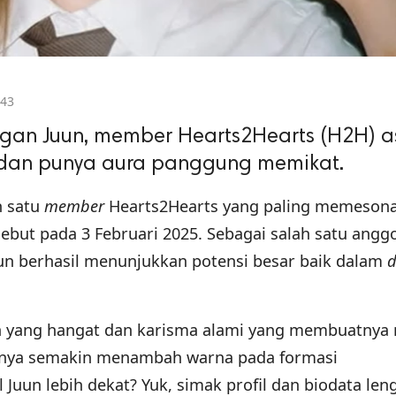
:43
ngan Juun, member Hearts2Hearts (H2H) a
 dan punya aura panggung memikat.
h satu
member
Hearts2Hearts yang paling memesona
debut pada 3 Februari 2025. Sebagai salah satu angg
uun berhasil menunjukkan potensi besar baik dalam
d
an yang hangat dan karisma alami yang membuatny
annya semakin menambah warna pada formasi
 Juun lebih dekat? Yuk, simak profil dan biodata le