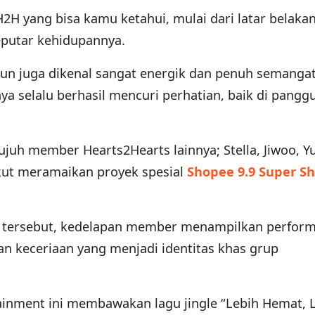
 H2H yang bisa kamu ketahui, mulai dari latar belaka
eputar kehidupannya.
uun juga dikenal sangat energik dan penuh semanga
ya selalu berhasil mencuri perhatian, baik di pangg
ujuh member Hearts2Hearts lainnya; Stella, Jiwoo, Y
ikut meramaikan proyek spesial
Shopee 9.9 Super S
ik tersebut, kedelapan member menampilkan perfor
an keceriaan yang menjadi identitas khas grup
ainment ini membawakan lagu jingle “Lebih Hemat, 