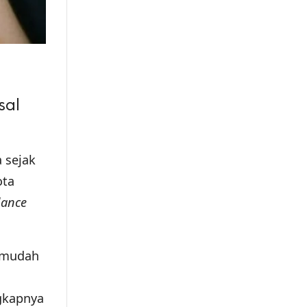
sal
 sejak
ota
ance
a mudah
ngkapnya