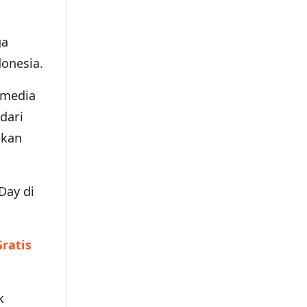
ga
onesia.
 media
dari
pkan
Day di
Gratis
k