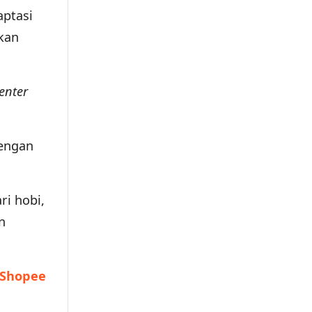
aptasi
kan
enter
engan
ri hobi,
n
 Shopee