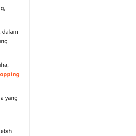
ng,
t dalam
ung
uha,
hopping
ma yang
Lebih