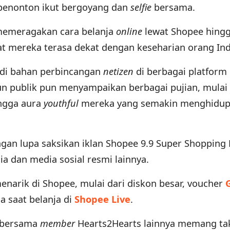
penonton ikut bergoyang dan
selfie
bersama.
 memeragakan cara belanja
online
lewat Shopee hing
 mereka terasa dekat dengan keseharian orang Ind
jadi bahan perbincangan
netizen
di berbagai platform
n publik pun menyampaikan berbagai pujian, mulai 
ngga aura
youthful
mereka yang semakin menghidu
an lupa saksikan iklan Shopee 9.9 Super Shopping 
a dan media sosial resmi lainnya.
narik di Shopee, mulai dari diskon besar, voucher
a saat belanja di
Shopee Live
.
 bersama
member
Hearts2Hearts lainnya memang ta