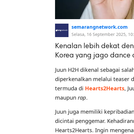
semarangnetwork.com
Selasa, 16 September 2025, 10
Kenalan lebih dekat de
Korea yang jago dance
Juun H2H dikenal sebagai sala
diperkenalkan melalui teaser 
termuda di
Hearts2Hearts
, J
maupun
rap
.
Juun juga memiliki kepribadi
dicintai penggemar. Kehadir
Hearts2Hearts. Ingin mengenal