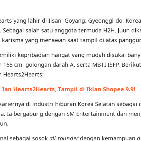
rts yang lahir di Ilsan, Goyang, Gyeonggi-do, Kore
 Sebagai salah satu anggota termuda H2H, Juun dik
 karisma yang menawan saat tampil di atas panggu
memiliki kepribadian hangat yang mudah disukai ban
n 165 cm, golongan darah A, serta MBTI ISFP. Beriku
n Hearts2Hearts:
 Ian Hearts2Hearts, Tampil di Iklan Shopee 9.9!
ariernya di industri hiburan Korea Selatan sebagai
da. Ia bergabung dengan SM Entertainment dan menj
hun.
enal sebagai sosok
all-rounder
dengan kemampuan
d