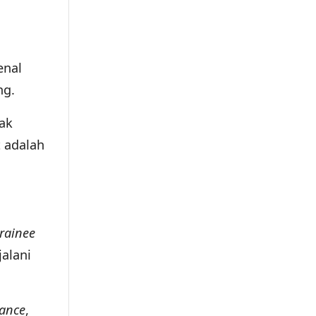
a
enal
ng.
yak
t adalah
trainee
alani
ance
,