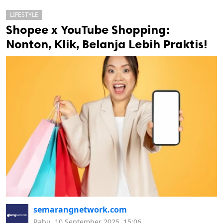
LIFESTYLE
Shopee x YouTube Shopping:
Nonton, Klik, Belanja Lebih Praktis!
k
ak cipta.
semarangnetwork.com
Rabu, 10 September 2025, 15:06