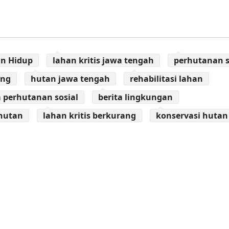
n Hidup
lahan kritis jawa tengah
perhutanan s
eng
hutan jawa tengah
rehabilitasi lahan
 perhutanan sosial
berita lingkungan
hutan
lahan kritis berkurang
konservasi hutan