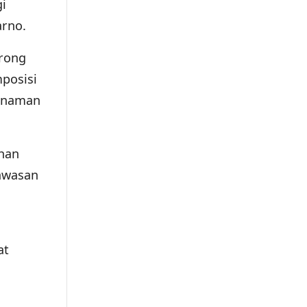
i
arno.
rong
posisi
tanaman
han
kawasan
at