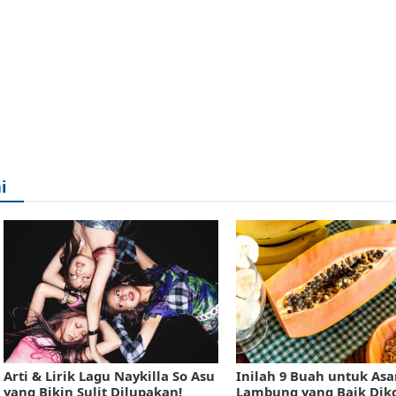
i
Arti & Lirik Lagu Naykilla So Asu
Inilah 9 Buah untuk As
yang Bikin Sulit Dilupakan!
Lambung yang Baik Dik