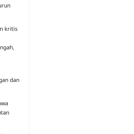
urun
 kritis
engah,
ngan dan
hwa
utan