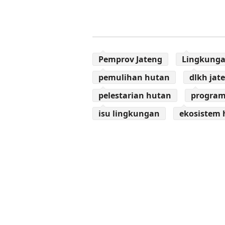
Pemprov Jateng
Lingkunga
pemulihan hutan
dlkh jat
pelestarian hutan
program
isu lingkungan
ekosistem 