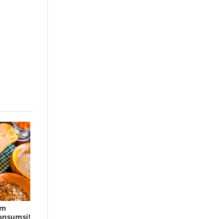
am
onsumsi!