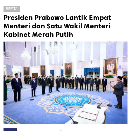
BERITA
Presiden Prabowo Lantik Empat
Menteri dan Satu Wakil Menteri
Kabinet Merah Putih
k
ak cipta.