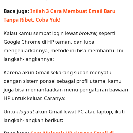
Baca juga:
Inilah 3 Cara Membuat Email Baru
Tanpa Ribet, Coba Yuk!
Kalau kamu sempat login lewat
browser,
seperti
Google Chrome di HP teman, dan lupa
mengeluarkannya, metode ini bisa membantu. Ini
langkah-langkahnya:
Karena akun Gmail sekarang sudah menyatu
dengan sistem ponsel sebagai profil utama, kamu
juga bisa memanfaatkan menu pengaturan bawaan
HP untuk keluar. Caranya:
Untuk
logout
akun Gmail lewat PC atau laptop, ikuti
langkah-langkah berikut: