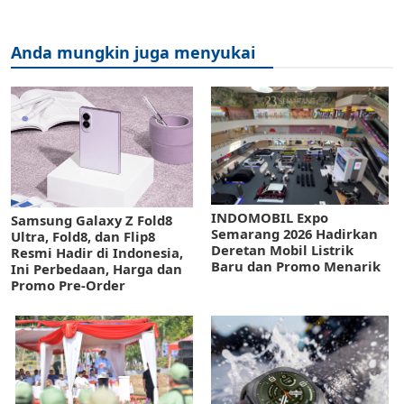
Anda mungkin juga menyukai
INDOMOBIL Expo
Samsung Galaxy Z Fold8
Semarang 2026 Hadirkan
Ultra, Fold8, dan Flip8
Deretan Mobil Listrik
Resmi Hadir di Indonesia,
Baru dan Promo Menarik
Ini Perbedaan, Harga dan
Promo Pre-Order