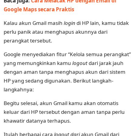
Baca juga:
Cara Melacak HP dengan Email di
Google Maps secara Praktis
Kalau akun Gmail masih
login
di HP lain, kamu tidak
perlu panik atau menghapus akunnya dari
perangkat tersebut.
Google menyediakan fitur “Kelola semua perangkat”
yang memungkinkan kamu
logout
dari jarak jauh
dengan aman tanpa menghapus akun dari sistem
HP yang sedang digunakan. Berikut langkah-
langkahnya:
Begitu selesai, akun Gmail kamu akan otomatis
keluar dari HP tersebut dengan aman tanpa perlu
khawatir datanya terhapus.
Itulah berbagai cara
logout dari
akun Gmail dari