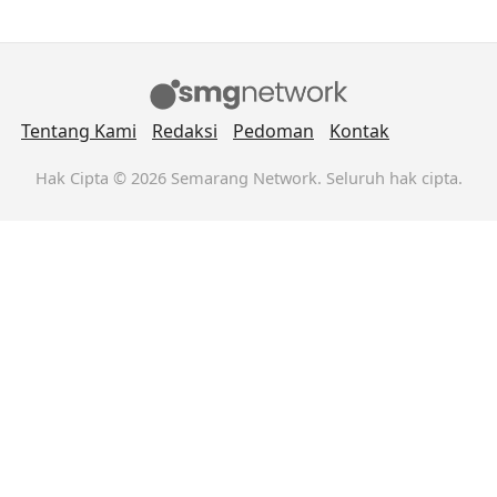
Tentang Kami
Redaksi
Pedoman
Kontak
Hak Cipta © 2026 Semarang Network. Seluruh hak cipta.