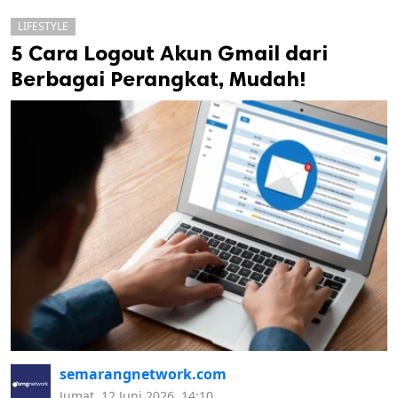
LIFESTYLE
5 Cara Logout Akun Gmail dari
Berbagai Perangkat, Mudah!
k
ak cipta.
semarangnetwork.com
Jumat, 12 Juni 2026, 14:10