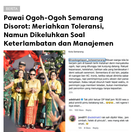
BERITA
Pawai Ogoh-Ogoh Semarang
Disorot: Meriahkan Toleransi,
Namun Dikeluhkan Soal
Keterlambatan dan Manajemen
k
ak cipta.